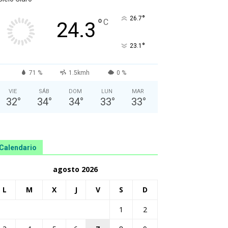
°
26.7
°
C
24.3
°
23.1
71 %
1.5kmh
0 %
VIE
SÁB
DOM
LUN
MAR
32
°
34
°
34
°
33
°
33
°
Calendario
agosto 2026
L
M
X
J
V
S
D
1
2