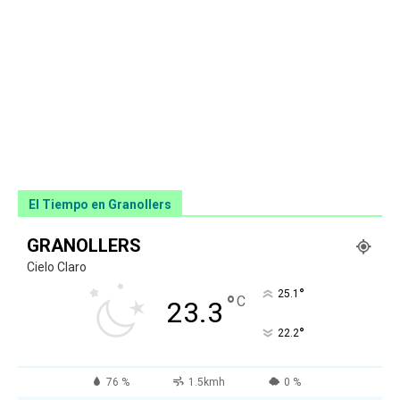
El Tiempo en Granollers
GRANOLLERS
Cielo Claro
°
25.1
°
C
23.3
°
22.2
76 %
1.5kmh
0 %