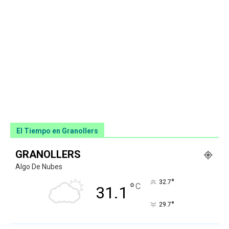
El Tiempo en Granollers
GRANOLLERS
Algo De Nubes
°
32.7
°
C
31.1
°
29.7