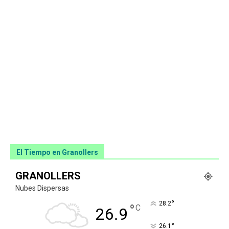
El Tiempo en Granollers
GRANOLLERS
Nubes Dispersas
°
28.2
°
C
26.9
°
26.1