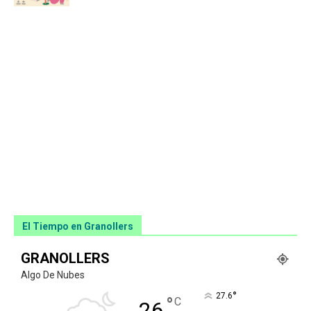
El Tiempo en Granollers
GRANOLLERS
Algo De Nubes
°
27.6
°
C
26