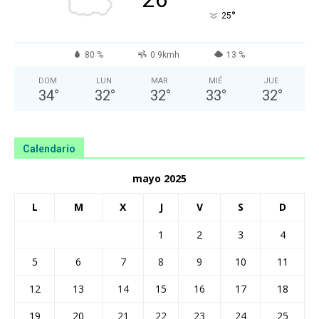
°
25
80 %
0.9kmh
13 %
DOM
LUN
MAR
MIÉ
JUE
34
°
32
°
32
°
33
°
32
°
Calendario
mayo 2025
L
M
X
J
V
S
D
1
2
3
4
5
6
7
8
9
10
11
12
13
14
15
16
17
18
19
20
21
22
23
24
25