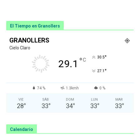
El Tiempo en Granollers
GRANOLLERS
Cielo Claro
°
30.5
°
C
29.1
°
27.1
74 %
1.3kmh
0 %
VIE
SÁB
DOM
LUN
MAR
28
°
33
°
34
°
33
°
33
°
Calendario