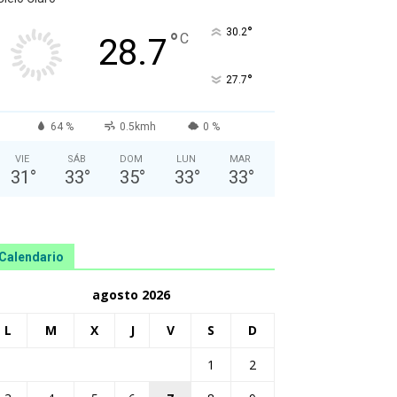
°
30.2
°
C
28.7
°
27.7
64 %
0.5kmh
0 %
VIE
SÁB
DOM
LUN
MAR
31
°
33
°
35
°
33
°
33
°
Calendario
agosto 2026
L
M
X
J
V
S
D
1
2