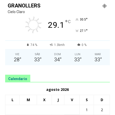
GRANOLLERS
Cielo Claro
°
30.5
°
C
29.1
°
27.1
74 %
1.3kmh
0 %
VIE
SÁB
DOM
LUN
MAR
28
°
33
°
34
°
33
°
33
°
Calendario
agosto 2026
L
M
X
J
V
S
D
1
2