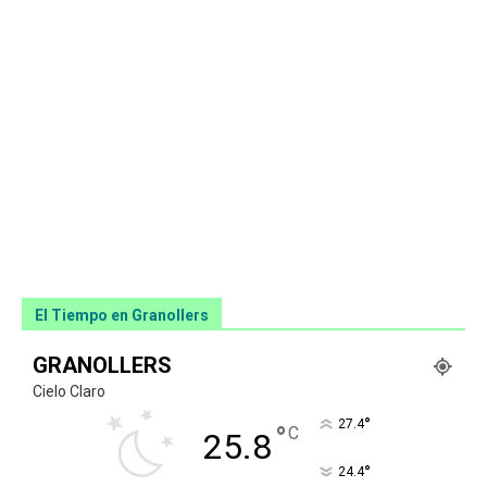
El Tiempo en Granollers
GRANOLLERS
Cielo Claro
°
27.4
°
C
25.8
°
24.4