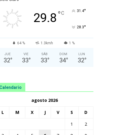
°
31.4
°
C
29.8
°
28.3
64 %
1.3kmh
1 %
JUE
VIE
SÁB
DOM
LUN
32
°
33
°
33
°
34
°
32
°
Calendario
agosto 2026
L
M
X
J
V
S
D
1
2