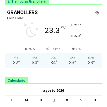
El Tiempo en Granollers
GRANOLLERS
Cielo Claro
°
25.1
°
C
23.3
°
22.2
76 %
1.5kmh
0 %
VIE
SÁB
DOM
LUN
MAR
32
°
34
°
34
°
33
°
33
°
Calendario
agosto 2026
L
M
X
J
V
S
D