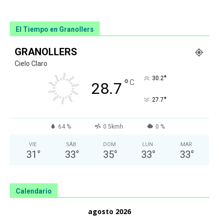
El Tiempo en Granollers
GRANOLLERS
Cielo Claro
°
30.2
°
C
28.7
°
27.7
64 %
0.5kmh
0 %
VIE
SÁB
DOM
LUN
MAR
31
°
33
°
35
°
33
°
33
°
Calendario
agosto 2026