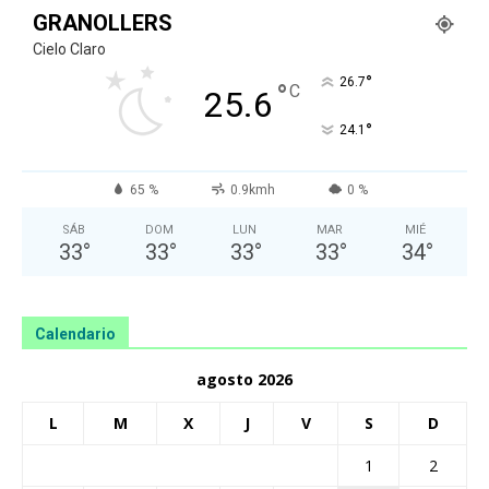
GRANOLLERS
Cielo Claro
°
26.7
°
C
25.6
°
24.1
65 %
0.9kmh
0 %
SÁB
DOM
LUN
MAR
MIÉ
33
°
33
°
33
°
33
°
34
°
Calendario
agosto 2026
L
M
X
J
V
S
D
1
2